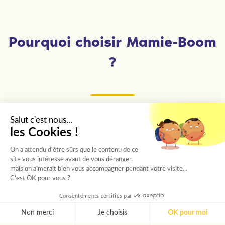
Pourquoi choisir Mamie-Boom
?
Salut c'est nous...
Des étudiants sélectionnés un
les Cookies !
par un
On a attendu d'être sûrs que le contenu de ce
site vous intéresse avant de vous déranger,
Chaque étudiant passe un entretien avec
mais on aimerait bien vous accompagner pendant votre visite...
notre chargée de recrutement, puis est choisi
C'est OK pour vous ?
selon sa personnalité et les besoins de votre
Consentements certifiés par
proche.
Non merci
Je choisis
OK pour moi