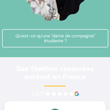
Qu'est-ce qu'une "dame de compagnie"
étudiante ?
Des familles rassurées
partout en France
4.9/5