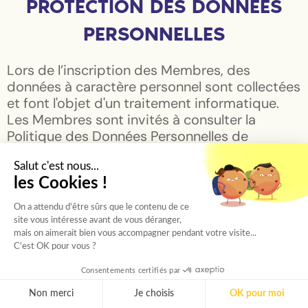
PROTECTION DES DONNÉES
PERSONNELLES
Lors de l’inscription des Membres, des
données à caractère personnel sont collectées
et font l'objet d'un traitement informatique.
Les Membres sont invités à consulter la
Politique des Données Personnelles de
Mamie-Boom présente sur le site
Salut c'est nous...
www.mamie-boom.com
pour obtenir toutes
les Cookies !
les informations relatives à ce point, et
exercer leurs droits.
On a attendu d'être sûrs que le contenu de ce
site vous intéresse avant de vous déranger,
CONTACT
mais on aimerait bien vous accompagner pendant votre visite...
C'est OK pour vous ?
Pour toute question ou demande
Consentements certifiés par
d’information sur les services proposés ou sur
Non merci
Je choisis
OK pour moi
l’utilisation de la Plateforme, vous pouvez