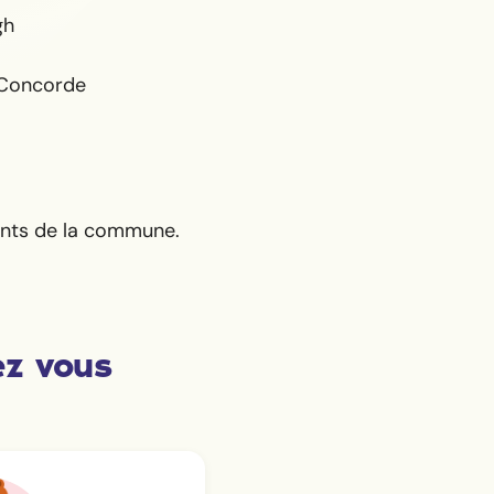
gh
 Concorde
ents de la commune.
ez vous