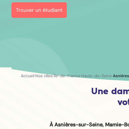
Trouver un étudiant
Accueil
›
Nos villes
›
Île-de-France
›
Hauts-de-Seine
›
Asnière
Une dam
vo
À Asnières-sur-Seine, Mamie-B