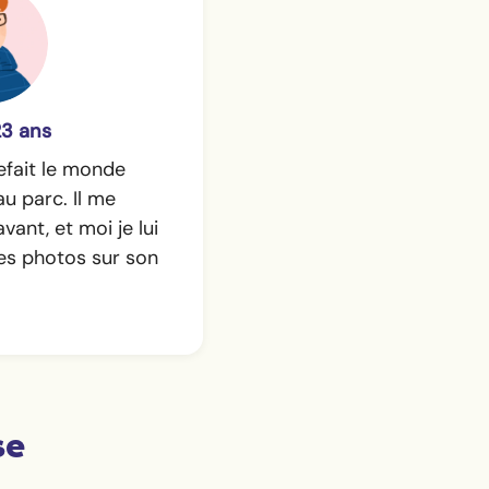
3 ans
efait le monde
u parc. Il me
vant, et moi je lui
es photos sur son
se