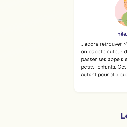
Inès
J'adore retrouver 
on papote autour d'u
passer ses appels e
petits-enfants. C
autant pour elle qu
L