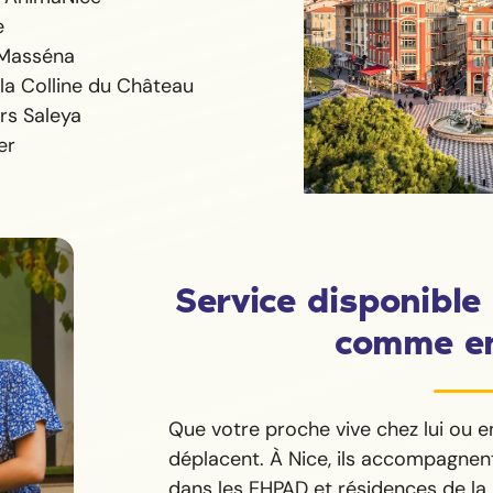
e
 Masséna
a Colline du Château
rs Saleya
er
Service disponible 
comme e
Que votre proche vive chez lui ou e
déplacent. À Nice, ils accompagnen
dans les EHPAD et résidences de l