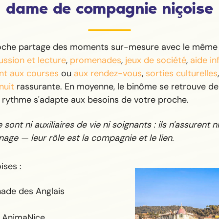
dame de compagnie niçoise
roche partage des moments sur-mesure avec le même 
ussion et lecture
,
promenades
,
jeux de société
,
aide i
t aux courses
ou
aux rendez-vous
,
sorties culturelles
nuit
rassurante. En moyenne, le binôme se retrouve deu
e rythme s'adapte aux besoins de votre proche.
sont ni auxiliaires de vie ni soignants : ils n'assurent ni 
age — leur rôle est la compagnie et le lien.
ises :
ade des Anglais
e AnimaNice