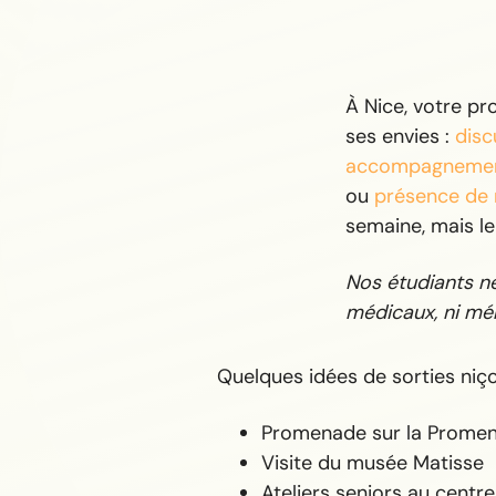
À Nice, votre p
ses envies :
disc
accompagnemen
ou
présence de 
semaine, mais l
Nos étudiants ne 
médicaux, ni mén
Quelques idées de sorties niço
Promenade sur la Promen
Visite du musée Matisse
Ateliers seniors au centr