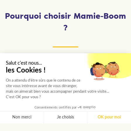
Pourquoi choisir Mamie-Boom
?
Salut c'est nous...
Des étudiants sélectionnés un
les Cookies !
par un
On a attendu d'être sûrs que le contenu de ce
Chaque étudiant passe un entretien avec
site vous intéresse avant de vous déranger,
mais on aimerait bien vous accompagner pendant votre visite...
notre chargée de recrutement, puis est choisi
C'est OK pour vous ?
selon sa personnalité et les besoins de votre
Consentements certifiés par
proche.
Non merci
Je choisis
OK pour moi
AXEPTIO CONSENT
Plateforme de Gestion du Consentement : Personnalise