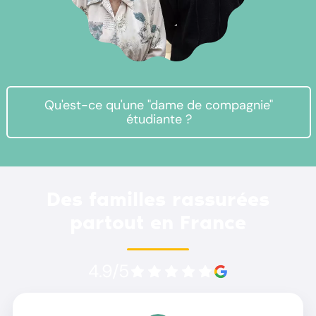
Qu'est-ce qu'une "dame de compagnie"
étudiante ?
Des familles rassurées
partout en France
4.9/5