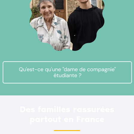
Qu'est-ce qu'une "dame de compagnie"
étudiante ?
Des familles rassurées
partout en France