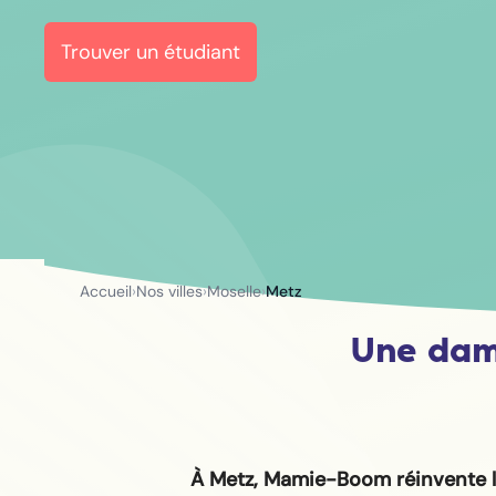
Trouver un étudiant
Accueil
›
Nos villes
›
Moselle
›
Metz
Une dam
À Metz, Mamie-Boom réinvente 