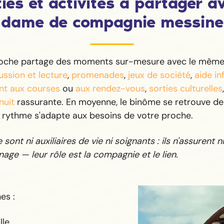
ies et activités à partager a
dame de compagnie messine
roche partage des moments sur-mesure avec le même 
ussion et lecture
,
promenades
,
jeux de société
,
aide i
t aux courses
ou
aux rendez-vous
,
sorties culturelles
nuit
rassurante. En moyenne, le binôme se retrouve deu
e rythme s'adapte aux besoins de votre proche.
sont ni auxiliaires de vie ni soignants : ils n'assurent ni 
age — leur rôle est la compagnie et le lien.
es :
lle