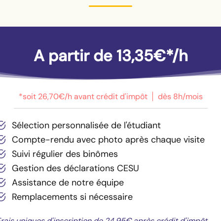
A partir de 13,35€*/h
*soit 26,70€/h avant crédit d'impôt
dès 8h/mois
Sélection personnalisée de l'étudiant
Compte-rendu avec photo après chaque visite
Suivi régulier des binômes
Gestion des déclarations CESU
Assistance de notre équipe
Remplacements si nécessaire
rais uniques d'inscription de 24,95€ après crédit d'impôt