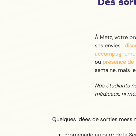
Des sort
À Metz, votre p
ses envies :
disc
accompagnemen
ou
présence de 
semaine, mais l
Nos étudiants ne 
médicaux, ni mén
Quelques idées de sorties messin
Promenade au parc de la Sei