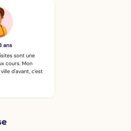
3 ans
isites sont une
eux cours. Mon
ille d'avant, c'est
se