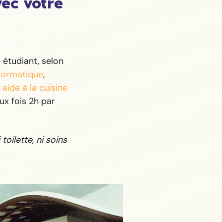
vec votre
étudiant, selon
nformatique
,
,
aide à la cuisine
x fois 2h par
toilette, ni soins