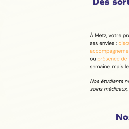
Des sort
À Metz, votre p
ses envies :
disc
accompagnemen
ou
présence de 
semaine, mais l
Nos étudiants ne 
soins médicaux, 
Nos