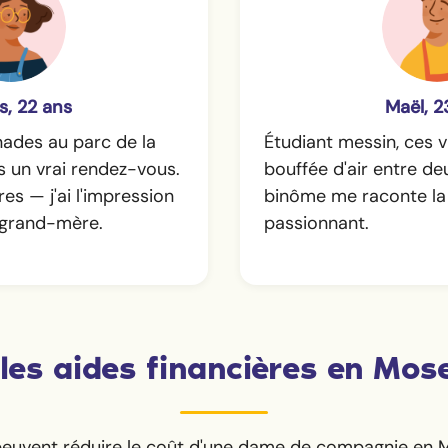
s, 22 ans
Maël, 2
ades au parc de la
Étudiant messin, ces v
s un vrai rendez-vous.
bouffée d'air entre d
es — j'ai l'impression
binôme me raconte la v
 grand-mère.
passionnant.
les aides financières en Mose
peuvent réduire le coût d'une dame de compagnie en M