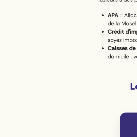
APA
: l'All
de la Mosel
Crédit d'i
soyez impo
Caisses de 
domicile ; v
L