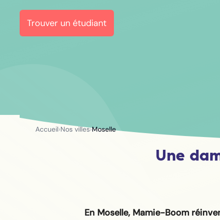
Trouver un étudiant
Accueil
›
Nos villes
›
Moselle
Une dam
En Moselle, Mamie-Boom réinve