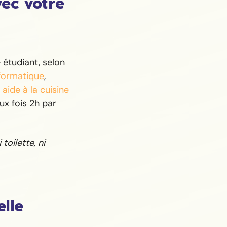
vec votre
étudiant, selon
nformatique
,
,
aide à la cuisine
x fois 2h par
toilette, ni
elle