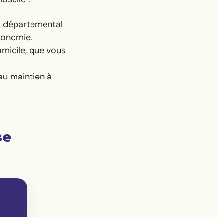
il départemental
utonomie.
micile, que vous
au maintien à
se