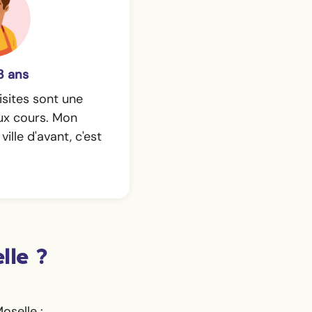
3 ans
isites sont une
eux cours. Mon
ille d'avant, c'est
lle ?
oselle :