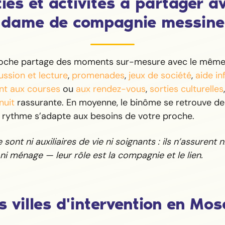
ies et activités à partager a
dame de compagnie messine
roche partage des moments sur-mesure avec le même 
ussion et lecture
,
promenades
,
jeux de société
,
aide i
t aux courses
ou
aux rendez-vous
,
sorties culturelles
nuit
rassurante. En moyenne, le binôme se retrouve deu
e rythme s’adapte aux besoins de votre proche.
sont ni auxiliaires de vie ni soignants : ils n’assurent ni 
ni ménage — leur rôle est la compagnie et le lien.
 villes d'intervention en Mos