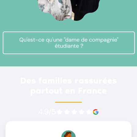
Qu'est-ce qu'une "dame de compagnie"
étudiante ?
Des familles rassurées
partout en France
4.9/5