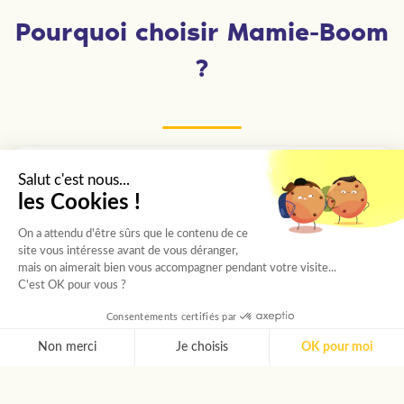
Pourquoi choisir Mamie-Boom
?
Des étudiants sélectionnés un
Salut c'est nous...
les Cookies !
par un
On a attendu d'être sûrs que le contenu de ce
Chaque étudiant passe un entretien avec
site vous intéresse avant de vous déranger,
mais on aimerait bien vous accompagner pendant votre visite...
notre chargée de recrutement, puis est choisi
C'est OK pour vous ?
selon sa personnalité et les besoins de votre
proche.
Consentements certifiés par
Non merci
Je choisis
OK pour moi
AXEPTIO CONSENT
Plateforme de Gestion du Consentement : Personnalise