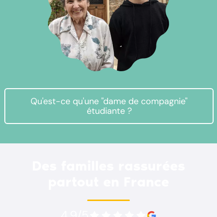
Qu'est-ce qu'une "dame de compagnie"
étudiante ?
Des familles rassurées
partout en France
4.9/5