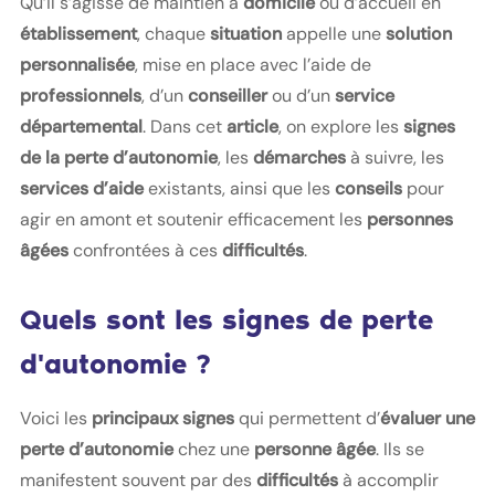
Qu’il s’agisse de maintien à
domicile
ou d’accueil en
établissement
, chaque
situation
appelle une
solution
personnalisée
, mise en place avec l’aide de
professionnels
, d’un
conseiller
ou d’un
service
départemental
. Dans cet
article
, on explore les
signes
de la perte d’autonomie
, les
démarches
à suivre, les
services d’aide
existants, ainsi que les
conseils
pour
agir en amont et soutenir efficacement les
personnes
âgées
confrontées à ces
difficultés
.
Quels sont les signes de perte
d'autonomie ?
Voici les
principaux signes
qui permettent d’
évaluer une
perte d’autonomie
chez une
personne âgée
. Ils se
manifestent souvent par des
difficultés
à accomplir