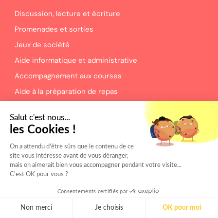
Discussion, lecture et écriture
Promenades et sorties
Jeux de société
Aide informatique et administrative
Accompagnement aux courses
Aide à la préparation de repas
Sorties culturelles
Salut c'est nous...
Accompagnement aux rendez-vous
les Cookies !
Présence de nuit rassurante
On a attendu d'être sûrs que le contenu de ce
site vous intéresse avant de vous déranger,
Nous contacter
mais on aimerait bien vous accompagner pendant votre visite...
C'est OK pour vous ?
07 49 28 27 28 (Seniors & proches)
Consentements certifiés par
07 43 39 52 15 (Etudiants & jeunes actifs)
Non merci
Je choisis
OK pour moi
contact@mamie-boom.com