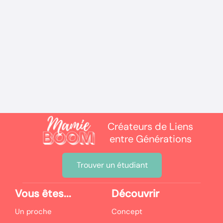
ACTUALITÉS
Protocole hydratation personne
âgée : comment assurer leur bien-
être ?
Créateurs de Liens
entre Générations
Trouver un étudiant
Vous êtes...
Découvrir
Un proche
Concept