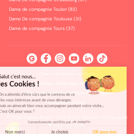
Dame de compagnie Toulon (83)
Dame De compagnie Toulouse (31)
Dame de compagnie Tours (37)
Charte de bonne conduite
Salut c'est nous...
Conditions Générales d'Utilisation
les Cookies !
Politique de confidentialité
Mentions légales
On a attendu d'être sûrs que le contenu de ce
site vous intéresse avant de vous déranger,
Rejoindre l'équipe
mais on aimerait bien vous accompagner pendant votre visite...
C'est OK pour vous ?
© 2026 Mamie-Boom - Tous droits réservés. Conçu avec
Consentements certifiés par
💖 pour nos aînés.
Non merci
Je choisis
OK pour moi