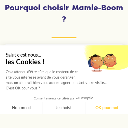
Pourquoi choisir Mamie-Boom
?
Des étudiants sélectionnés un
Salut c'est nous...
les Cookies !
par un
On a attendu d'être sûrs que le contenu de ce
Chaque étudiant passe un entretien avec
site vous intéresse avant de vous déranger,
notre chargée de recrutement, puis est choisi
mais on aimerait bien vous accompagner pendant votre visite...
C'est OK pour vous ?
selon sa personnalité et les besoins de votre
proche.
Consentements certifiés par
Non merci
Je choisis
OK pour moi
AXEPTIO CONSENT
Plateforme de Gestion du Consentement : Personnalise