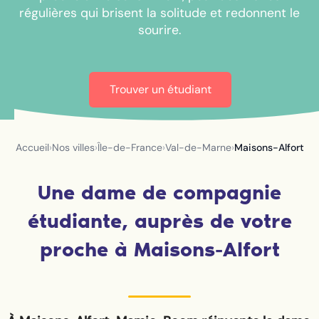
régulières qui brisent la solitude et redonnent le
sourire.
Trouver un étudiant
Accueil
›
Nos villes
›
Île-de-France
›
Val-de-Marne
›
Maisons-Alfort
Une dame de compagnie
étudiante, auprès de votre
proche à Maisons-Alfort