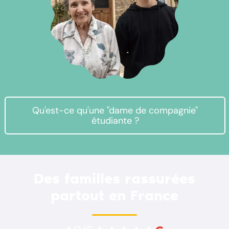
Qu'est-ce qu'une "dame de compagnie"
étudiante ?
Des familles rassurées
partout en France