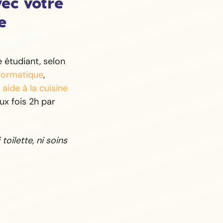
vec votre
e
étudiant, selon
nformatique
,
,
aide à la cuisine
x fois 2h par
toilette, ni soins