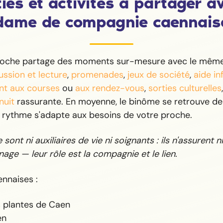
ies et activités à partager a
dame de compagnie caennais
roche partage des moments sur-mesure avec le même 
ussion et lecture
,
promenades
,
jeux de société
,
aide i
t aux courses
ou
aux rendez-vous
,
sorties culturelles
nuit
rassurante. En moyenne, le binôme se retrouve deu
e rythme s'adapte aux besoins de votre proche.
sont ni auxiliaires de vie ni soignants : ils n'assurent ni 
age — leur rôle est la compagnie et le lien.
nnaises :
 plantes de Caen
en