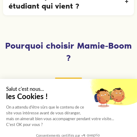
étudiant qui vient ?
Pourquoi choisir Mamie-Boom
?
Salut c'est nous...
Des étudiants sélectionnés un
les Cookies !
par un
On a attendu d'être sûrs que le contenu de ce
site vous intéresse avant de vous déranger,
Chaque étudiant passe un entretien avec
mais on aimerait bien vous accompagner pendant votre visite...
C'est OK pour vous ?
notre chargée de recrutement, puis est choisi
selon sa personnalité et les besoins de votre
Consentements certifiés par