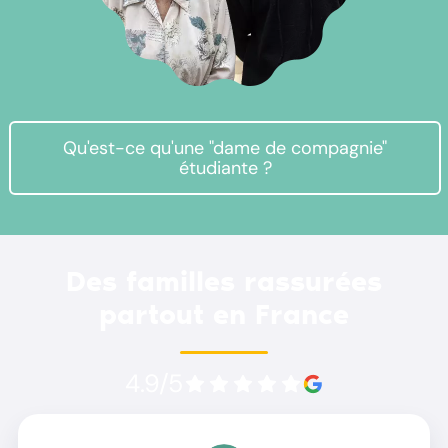
Qu'est-ce qu'une "dame de compagnie"
étudiante ?
Des familles rassurées
partout en France
4.9/5