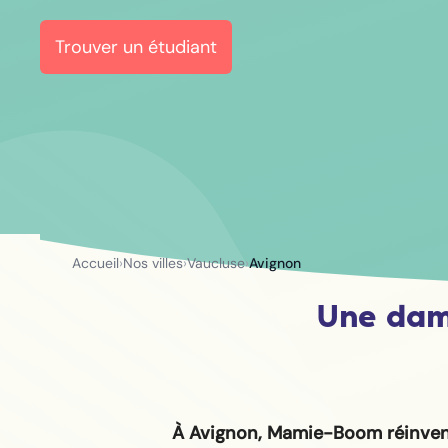
Trouver un étudiant
Accueil
›
Nos villes
›
Vaucluse
›
Avignon
Une dam
À Avignon, Mamie-Boom réinven