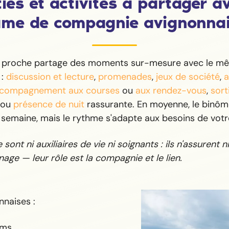
ies et activités à partager a
me de compagnie avignonna
e proche partage des moments sur-mesure avec le mê
 :
discussion et lecture
,
promenades
,
jeux de société
,
a
compagnement aux courses
ou
aux rendez-vous
,
sort
ou
présence de nuit
rassurante. En moyenne, le binôm
 semaine, mais le rythme s'adapte aux besoins de votr
sont ni auxiliaires de vie ni soignants : ils n'assurent ni 
age — leur rôle est la compagnie et le lien.
nnaises :
oms