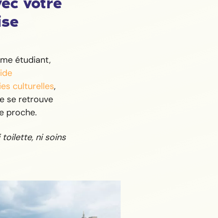
vec votre
ise
me étudiant,
ide
ies culturelles
,
e se retrouve
e proche.
toilette, ni soins