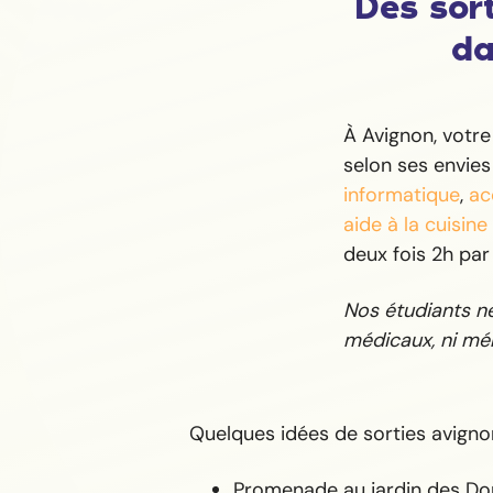
Des sort
da
À Avignon, votr
selon ses envies
informatique
,
ac
aide à la cuisine
deux fois 2h par
Nos étudiants ne 
médicaux, ni mén
Quelques idées de sorties avigno
Promenade au jardin des D