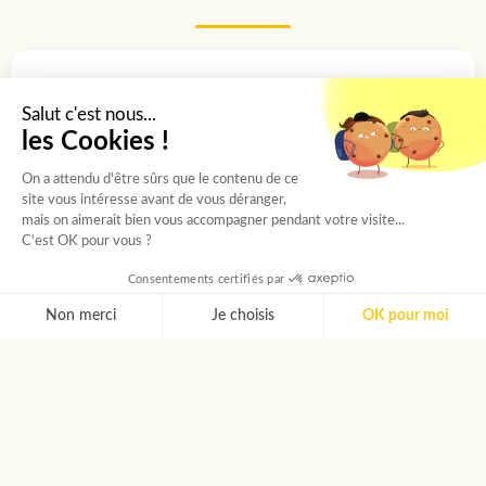
Des étudiants sélectionnés un
Salut c'est nous...
par un
les Cookies !
Chaque étudiant passe un entretien avec
On a attendu d'être sûrs que le contenu de ce
notre chargée de recrutement, puis est choisi
site vous intéresse avant de vous déranger,
mais on aimerait bien vous accompagner pendant votre visite...
selon sa personnalité et les besoins de votre
C'est OK pour vous ?
proche.
Consentements certifiés par
Non merci
Je choisis
OK pour moi
AXEPTIO CONSENT
Plateforme de Gestion du Consentement : Personnalise
Toujours le même étudiant
Notre plateforme vous permet d'adapter et de gérer vos 
C'est le même Gentil Accompagnateur qui
revient à chaque visite : une vraie relation de