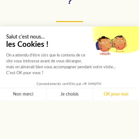
?
Salut c'est nous...
Des étudiants sélectionnés un
les Cookies !
par un
On a attendu d'être sûrs que le contenu de ce
site vous intéresse avant de vous déranger,
Chaque étudiant passe un entretien avec
mais on aimerait bien vous accompagner pendant votre visite...
notre chargée de recrutement, puis est choisi
C'est OK pour vous ?
selon sa personnalité et les besoins de votre
Consentements certifiés par
proche.
Non merci
Je choisis
OK pour moi
AXEPTIO CONSENT
Plateforme de Gestion du Consentement : Personnalise
Notre plateforme vous permet d'adapter et de gérer vos 
Toujours le même étudiant