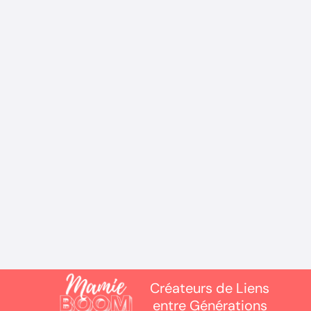
ACTUALITÉS
Protocole hydratation personne
âgée : comment assurer leur bien-
être ?
Créateurs de Liens
entre Générations